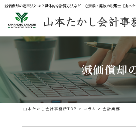
減価償却の定率法とは？具体的な計算方法など｜心斎橋・難波の税理士【山本た
減価償却
山本たかし会計事務所TOP
コラム
会計業務