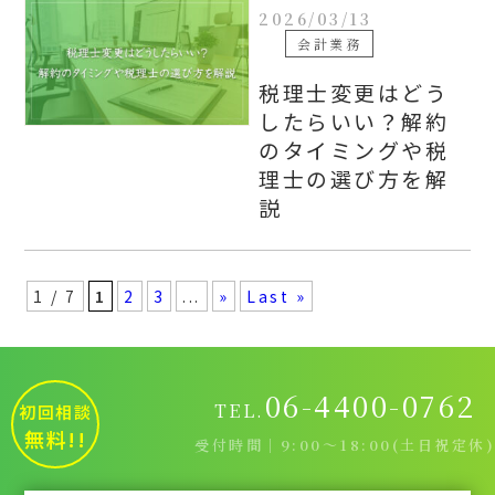
2026/03/13
会計業務
税理士変更はどう
したらいい？解約
のタイミングや税
理士の選び方を解
説
1 / 7
1
2
3
...
»
Last »
06-4400-0762
TEL.
初回相談
無料!!
受付時間｜9:00～18:00(土日祝定休)