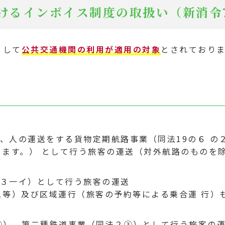
けるインボイス制度の取扱い（新消令
として
公共交通機関の利用が適用の対象
とされておりま
、人の運送をする貨物定期航路事業（同法19の６ の
ります。） として行う旅客の運送（対外航路のものを
３一イ）として行う旅客の運送
ス等）及び区域運行（旅客の予約等による乗合運 行）
②）、第二種鉄道事業（同法２③）として行う旅客の