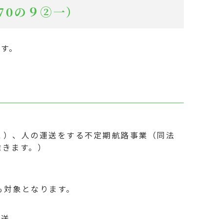
70の９②一）
す。
２）、人の運送をする不定期航路事業（同法
除きます。）
も対象となります。
運送