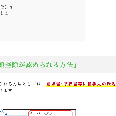
当
る取引等
もの
額控除が認められる方法」
られる方法としては、
請求書･領収書等に相手先の氏
ります。