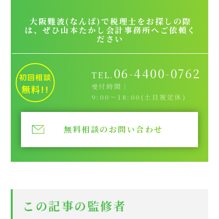
大阪難波(なんば)で税理士をお探しの際
は、ぜひ山本たかし会計事務所へご依頼く
ださい
06-4400-0762
TEL.
初回相談
受付時間｜
無料!!
9:00～18:00(土日祝定休)
無料相談のお問い合わせ
この記事の監修者