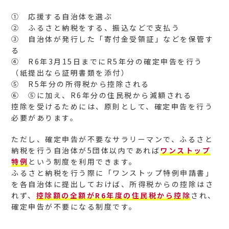
① 応援する自治体を選ぶ
② ふるさと納税をする、振込などで支払う
③ 自治体が発行した「寄付金受領証」などを保管す
る
④ R6年3月15日までにR5年分の確定申告を行う
（紙提出なら証明書類を添付）
⑤ R5年分の所得税から控除される
⑥ ⑤に加え、R6年分の住民税から減額される
控除を受けるためには、原則として、確定申告を行う
必要があります。
ただし、確定申告が不要なサラリーマンで、ふるさと
納税を行う自治体が5団体以内であれば
ワンストップ
特例
という制度を利用できます。
ふるさと納税を行う際に「ワンストップ特例申請書」
を各自治体に提出しておけば、所得税からの控除はさ
れず、
控除額の全額がR6年度の住民税から控除
され、
確定申告が不要になる制度です。