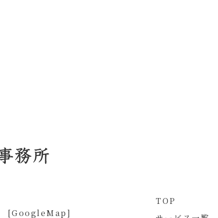
TOP
 [
GoogleMap
]
サービス一覧