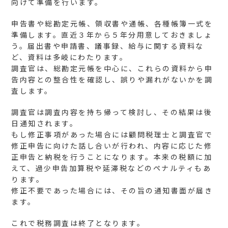
向けて準備を行います。
申告書や総勘定元帳、領収書や通帳、各種帳簿一式を
準備します。直近３年から５年分用意しておきましょ
う。届出書や申請書、議事録、給与に関する資料な
ど、資料は多岐にわたります。
調査官は、総勘定元帳を中心に、これらの資料から申
告内容との整合性を確認し、誤りや漏れがないかを調
査します。
調査官は調査内容を持ち帰って検討し、その結果は後
日通知されます。
もし修正事項があった場合には顧問税理士と調査官で
修正申告に向けた話し合いが行われ、内容に応じた修
正申告と納税を行うことになります。本来の税額に加
えて、過少申告加算税や延滞税などのペナルティもあ
ります。
修正不要であった場合には、その旨の通知書面が届き
ます。
これで税務調査は終了となります。