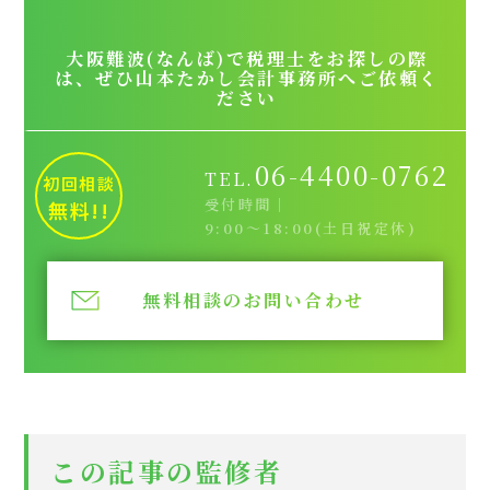
大阪難波(なんば)で税理士をお探しの際
は、ぜひ山本たかし会計事務所へご依頼く
ださい
06-4400-0762
TEL.
初回相談
受付時間｜
無料!!
9:00～18:00(土日祝定休)
無料相談のお問い合わせ
この記事の監修者